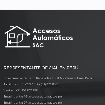
REPRESENTANTE OFICIAL EN PERÚ
Dirección:
Av. Alfredo Benavides 2868, Miraflores - Lima, Perú
Teléfonos:
(01) 272 1819 - (01) 271 8562
Ventas:
+51 908 807 398
Email:
ventas1@accesosautomaticos.pe
Email:
ventas2@accesosautomaticos.pe