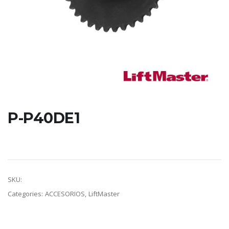
P-P40DE1
Piñón de 40 dientes eje de 1.
SKU:
P-P40DE1
Categories:
ACCESORIOS
,
LiftMaster