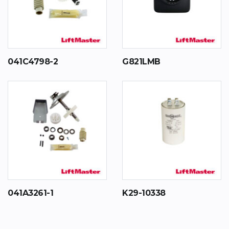
041C4798-2
G821LMB
041A3261-1
K29-10338