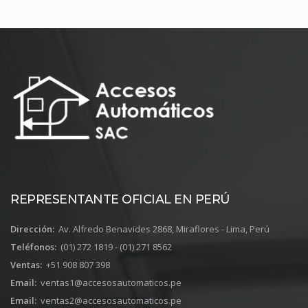
REPRESENTANTE OFICIAL EN PERÚ
Dirección:
Av. Alfredo Benavides 2868, Miraflores - Lima, Perú
Teléfonos:
(01) 272 1819 - (01) 271 8562
Ventas:
+51 908 807 398
Email:
ventas1@accesosautomaticos.pe
Email:
ventas2@accesosautomaticos.pe