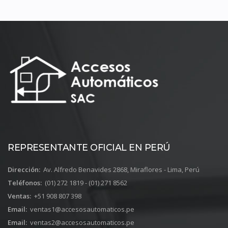
REPRESENTANTE OFICIAL EN PERÚ
Dirección:
Av. Alfredo Benavides 2868, Miraflores - Lima, Perú
Teléfonos:
(01) 272 1819 - (01) 271 8562
Ventas:
+51 908 807 398
Email:
ventas1@accesosautomaticos.pe
Email:
ventas2@accesosautomaticos.pe