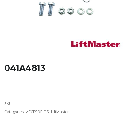
041A4813
Polea de nylon para riel T.
SKU:
041A4813
Categories:
ACCESORIOS
,
LiftMaster